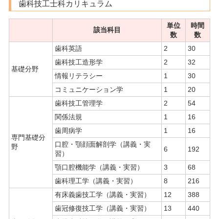
歯科技工士科カリキュラム
単位
時間
該当科目
数
数
歯科英語
2
30
歯科技工造形学
2
32
基礎分野
情報リテラシー
1
30
コミュニケーション学
1
20
歯科技工管理学
2
54
関係法規
1
16
歯周病学
1
16
専門基礎分
口腔・顎顔面解剖学（講義・実
野
6
192
習）
顎口腔機能学（講義・実習）
3
68
歯科理工学（講義・実習）
8
216
有床義歯技工学（講義・実習）
12
388
歯冠修復技工学（講義・実習）
13
440