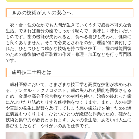
きみの技術が人々の安心へ。
衣・食・住のなかでも人間が生きていくうえで必要不可欠な食
生活。できれば自分の歯でしっかり噛んで、美味しく味わいたい
ものです。歯の機能が失われると、食べる喜びも失われ、健康に
も良くありません。そこで必要とされるのが、理論的に裏付けさ
れた、ひとつひとつ確かな技術を持つ歯科技工士。歯の機能回復
のための修復物や矯正装置の作製・修理・加工などを行う専門職
です。
歯科技工士科とは
歯科医療において、さまざまな技工学と高度な技術が求められ
る、デンタル・テクノロジスト。歯の失われた機能を回復させる
ため、金属や高分子化合物などの材料を使い、治療の終わった歯
にかぶせたり詰めたりする修復物をつくります。また、人の会話
や言語の発生に影響を及ぼしてしまう悪い歯並びを治すための矯
正装置もつくります。ひとつひとつが緻密な作業のため、確かな
技術と集中力が必要とされます。人々の食生活、あるいは人生に
喜びをもたらす、やりがいのある仕事です。