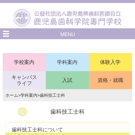
MENU
学校案内
学科案内
体験入学
キャンパス
入試
資格・就職
ライフ
ホーム
>
学科案内
>歯科技工士科
歯科技工士科
歯科技工士科について