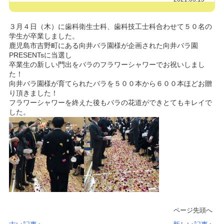
３月４日（木）に歯科衛生士科、歯科技工士科合わせて５０名の
学生が卒業しました。
鹿児島市吉野町にある向井バラ園様が企画された向井バラ園
PRESENTsに当選し
卒業生の新しい門出をバラのフラワーシャワーでお祝いしまし
た！
向井バラ園様が育てられたバラを５００本から６００本ほどお贈
り頂きました！
フラワーシャワーを終えた後もバラの花道ができとてもキレイで
した。
ページ先頭へ