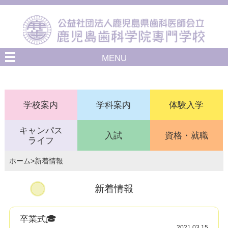
MENU
学校案内
学科案内
体験入学
キャンパス
入試
資格・就職
ライフ
ホーム
>新着情報
新着情報
卒業式🎓
2021.03.15